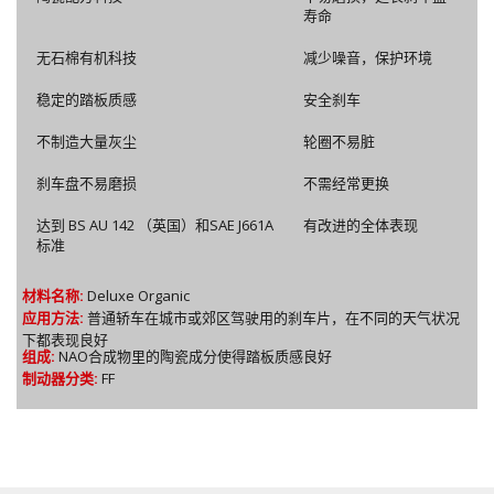
寿命
无石棉有机科技
减少噪音，保护环境
稳定的踏板质感
安全刹车
不制造大量灰尘
轮圈不易脏
刹车盘不易磨损
不需经常更换
达到 BS AU 142 （英国）和SAE J661A
有改进的全体表现
标准
材料名称:
Deluxe Organic
应用方法:
普通轿车在城市或郊区驾驶用的刹车片，在不同的天气状况
下都表现良好
组成:
NAO合成物里的陶瓷成分使得踏板质感良好
制动器分类:
FF