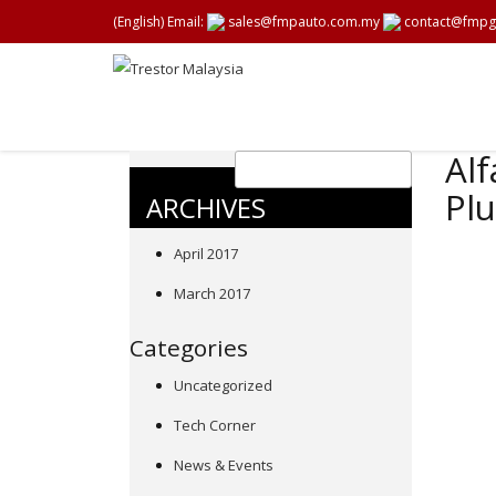
(English) Email:
sales@fmpauto.com.my
contact@fmpg
Alf
Plu
ARCHIVES
April 2017
March 2017
Categories
Uncategorized
Tech Corner
News & Events