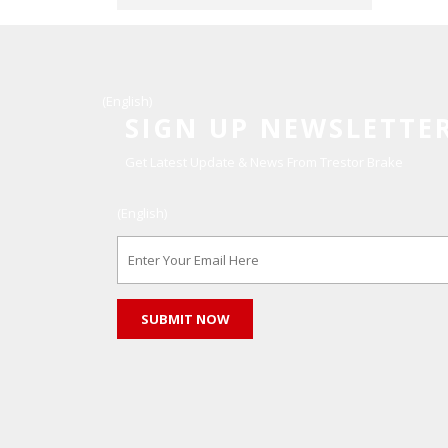
(English)
SIGN UP NEWSLETTE
Get Latest Update & News From Trestor Brake
(English)