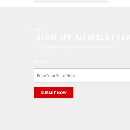
(English)
SIGN UP NEWSLETTE
Get Latest Update & News From Trestor Brake
(English)