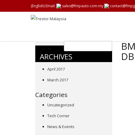
(English) Email:
sales@fmpauto.com.my
contact@fmpg
BMW
DB
ARCHIVES
April 2017
March 2017
Categories
Uncategorized
Tech Corner
News & Events